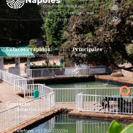
Napoles
con nuestras aguas
termales; un refugio que
sana y serena.
Enlaces rrapidos
Principales
Preguntas frecuentes
Inicio
Tarifas y Horarios
Servicios
Ubicación
Galeria
Contacto
Sobre nosotros
Contacto
Ubicación:
Km 11 vía, El Sisga - Macheta, Chocontá,
Cundinamarca
Telefono:
+57 3505035594