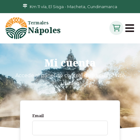
Km 11 vía, El Sisga - Macheta, Cundinamarca
Termales
Nápoles
Mi cuenta
Accede al panel de control de tu cuenta de
usuario
Email