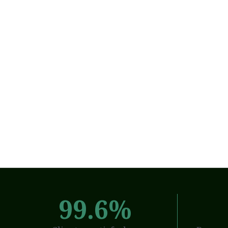
99.6
%