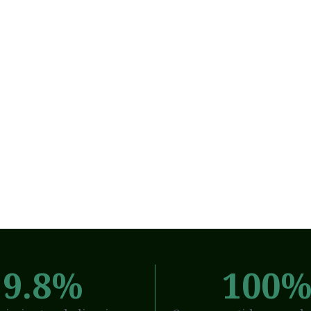
9.8
%
100