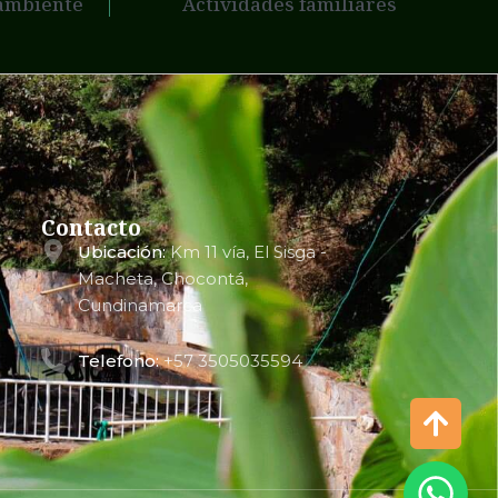
ambiente
Actividades familiares
Contacto
Ubicación:
Km 11 vía, El Sisga -
Macheta, Chocontá,
Cundinamarca
Telefono:
+57 3505035594