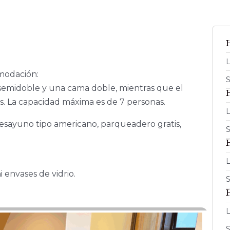
L
modación:
S
semidoble y una cama doble, mientras que el
. La capacidad máxima es de 7 personas.
L
desayuno tipo americano, parqueadero gratis,
S
L
 envases de vidrio.
S
L
S