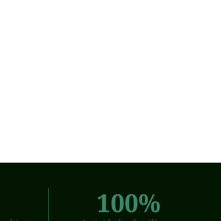
%
100
%