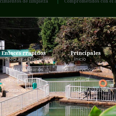
cimientos de limpieza
Comprometidos con el 
Enlaces rrapidos
Principales
Preguntas frecuentes
Inicio
Tarifas y Horarios
Servicios
Ubicación
Galeria
Contacto
Sobre nosotros